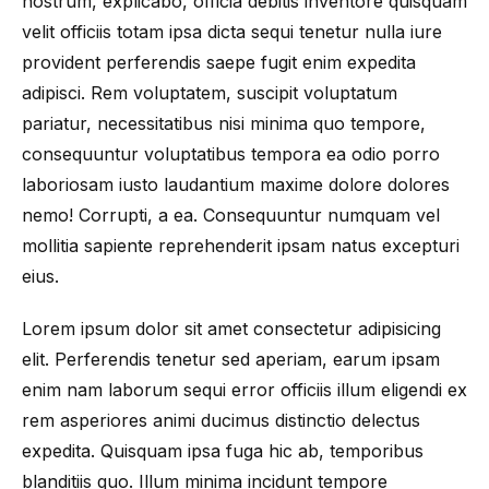
nostrum, explicabo, officia debitis inventore quisquam
velit officiis totam ipsa dicta sequi tenetur nulla iure
provident perferendis saepe fugit enim expedita
adipisci. Rem voluptatem, suscipit voluptatum
pariatur, necessitatibus nisi minima quo tempore,
consequuntur voluptatibus tempora ea odio porro
laboriosam iusto laudantium maxime dolore dolores
nemo! Corrupti, a ea. Consequuntur numquam vel
mollitia sapiente reprehenderit ipsam natus excepturi
eius.
Lorem ipsum dolor sit amet consectetur adipisicing
elit. Perferendis tenetur sed aperiam, earum ipsam
enim nam laborum sequi error officiis illum eligendi ex
rem asperiores animi ducimus distinctio delectus
expedita. Quisquam ipsa fuga hic ab, temporibus
blanditiis quo. Illum minima incidunt tempore